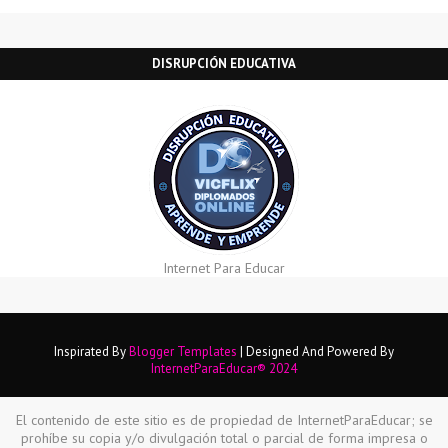
DISRUPCIÓN EDUCATIVA
Internet Para Educar
Inspirated By
Blogger Templates
| Designed And Powered By
InternetParaEducar® 2024
El contenido de este sitio es de propiedad de InternetParaEducar; se
prohíbe su copia y/o divulgación total o parcial de forma impresa o